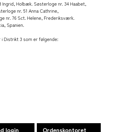
3 Ingrid, Holbæk. Søsterloge nr. 34 Haabet,
sterloge nr. 51 Anna Cathrine,
e nr. 76 Sct. Helene, Frederiksværk.
cia, Spanien.
r i Distrikt 3 som er følgende:
d login
Ordenskontoret