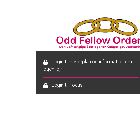
Login til mødeplan og information om
egen lejr
Login til Focus