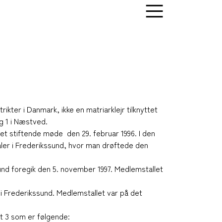
rikter i Danmark, ikke en matriarklejr tilknyttet
g 1 i Næstved.
 et stiftende møde den 29. februar 1996. I den
aler i Frederikssund, hvor man drøftede den
ssund foregik den 5. november 1997. Medlemstallet
et i Frederikssund. Medlemstallet var på det
ikt 3 som er følgende: