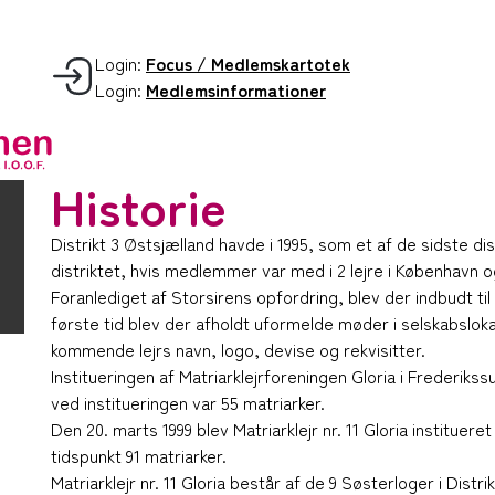
Login:
Focus / Medlemskartotek
Login:
Medlemsinformationer
Historie
Distrikt 3 Østsjælland havde i 1995, som et af de sidste dist
distriktet, hvis medlemmer var med i 2 lejre i København o
Foranlediget af Storsirens opfordring, blev der indbudt til
første tid blev der afholdt uformelde møder i selskabslok
kommende lejrs navn, logo, devise og rekvisitter.
Institueringen af Matriarklejrforeningen Gloria i Frederik
ved institueringen var 55 matriarker.
Den 20. marts 1999 blev Matriarklejr nr. 11 Gloria instituer
tidspunkt 91 matriarker.
Matriarklejr nr. 11 Gloria består af de 9 Søsterloger i Distr